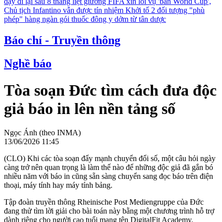
dậy đi lại sau 8 tháng liệt giường
FIFA xin lỗi vụ 'bán World Cup',
Chủ tịch Infantino vẫn được tín nhiệm
Khởi tố 2 đối tượng "phù
phép" hàng ngàn gói thuốc đông y dởm từ tân dược
Báo chí - Truyền thông
Nghề báo
Tòa soạn Đức tìm cách đưa độc
giả báo in lên nền tảng số
Ngọc Ánh (theo INMA)
13/06/2026 11:45
(CLO) Khi các tòa soạn đẩy mạnh chuyển đổi số, một câu hỏi ngày
càng trở nên quan trọng là làm thế nào để những độc giả đã gắn bó
nhiều năm với báo in cũng sẵn sàng chuyển sang đọc báo trên điện
thoại, máy tính hay máy tính bảng.
Tập đoàn truyền thông Rheinische Post Mediengruppe của Đức
đang thử tìm lời giải cho bài toán này bằng một chương trình hỗ trợ
dành riêng cho người cao tuổi mang tên DigitalFit Academy.