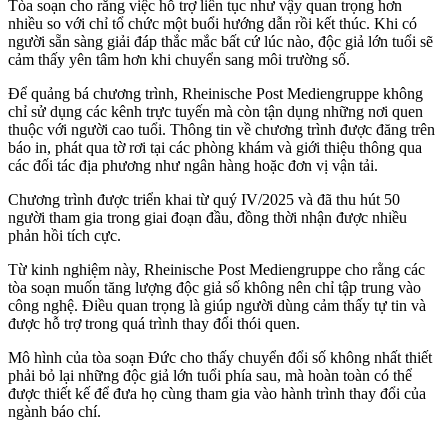
Tòa soạn cho rằng việc hỗ trợ liên tục như vậy quan trọng hơn
nhiều so với chỉ tổ chức một buổi hướng dẫn rồi kết thúc. Khi có
người sẵn sàng giải đáp thắc mắc bất cứ lúc nào, độc giả lớn tuổi sẽ
cảm thấy yên tâm hơn khi chuyển sang môi trường số.
Để quảng bá chương trình, Rheinische Post Mediengruppe không
chỉ sử dụng các kênh trực tuyến mà còn tận dụng những nơi quen
thuộc với người cao tuổi. Thông tin về chương trình được đăng trên
báo in, phát qua tờ rơi tại các phòng khám và giới thiệu thông qua
các đối tác địa phương như ngân hàng hoặc đơn vị vận tải.
Chương trình được triển khai từ quý IV/2025 và đã thu hút 50
người tham gia trong giai đoạn đầu, đồng thời nhận được nhiều
phản hồi tích cực.
Từ kinh nghiệm này, Rheinische Post Mediengruppe cho rằng các
tòa soạn muốn tăng lượng độc giả số không nên chỉ tập trung vào
công nghệ. Điều quan trọng là giúp người dùng cảm thấy tự tin và
được hỗ trợ trong quá trình thay đổi thói quen.
Mô hình của tòa soạn Đức cho thấy chuyển đổi số không nhất thiết
phải bỏ lại những độc giả lớn tuổi phía sau, mà hoàn toàn có thể
được thiết kế để đưa họ cùng tham gia vào hành trình thay đổi của
ngành báo chí.