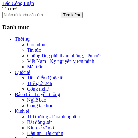
Báo Công Luận
Tin mới
Tìm kiếm
Danh mục
Thời sự
Góc nhìn
Tin tức
Chống lãng phí, tham nhũng, tiêu cực
Việt Nam - Kỷ nguyên vươn mình
Mặt trận
Quốc tế
Tiêu điểm Quốc tế
Thế giới 24h
Công nghệ
Báo chí - Truyền thông
Nghề báo
Công tác hội
Kinh tế
Thị trường - Doanh nghiệp
Bất động sản
Kinh tế vĩ mô
Đầu tư - Tài chính