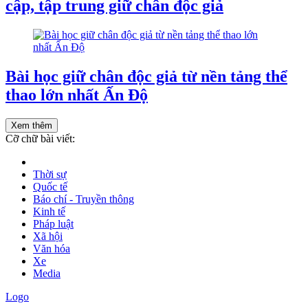
cập, tập trung giữ chân độc giả
Bài học giữ chân độc giả từ nền tảng thể
thao lớn nhất Ấn Độ
Xem thêm
Cỡ chữ bài viết:
Thời sự
Quốc tế
Báo chí - Truyền thông
Kinh tế
Pháp luật
Xã hội
Văn hóa
Xe
Media
Logo