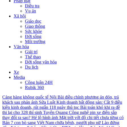
Pháp luật
Điều tra
Vụ án
Xã hội
Giáo dục
Giao thông
Sức khỏe
Đời sống
Môi trường
Văn hóa
Giải trí
Thể thao
Đời sống văn hóa
Du lịch
Xe
Media
Công luận 24H
Rubik 360
Cảng hàng không quốc tế Nội Bài điều chỉnh phương án đón, trả
khách sau phản ánh
Sửa Luật Kinh doanh bất động sản: Cắt 9 điều
kiện kinh doanh, rút ngắn 118 ngày thủ tục
Bài toán khó khi ra đề
thi lại cho 328 thí sinh Tuyên Quang
Công nghệ pin xe điện sắp
thay đổi ra sao?
Hé lộ hình ảnh Mặt trời với độ chi tiết chưa từng có
Bán 7 con bò sang Việt Nam chữa bệnh, người phụ nữ Lào đứng