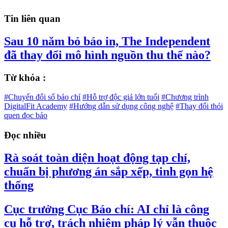
Tin liên quan
Sau 10 năm bỏ báo in, The Independent
đã thay đổi mô hình nguồn thu thế nào?
Từ khóa :
#Chuyển đổi số báo chí
#Hỗ trợ độc giả lớn tuổi
#Chương trình
DigitalFit Academy
#Hướng dẫn sử dụng công nghệ
#Thay đổi thói
quen đọc báo
Đọc nhiều
Rà soát toàn diện hoạt động tạp chí,
chuẩn bị phương án sắp xếp, tinh gọn hệ
thống
Cục trưởng Cục Báo chí: AI chỉ là công
cụ hỗ trợ, trách nhiệm pháp lý vẫn thuộc