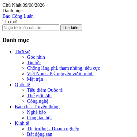
Chủ Nhật 09/08/2026
Danh mục
Báo Công Luận
Tin mới
Tìm kiếm
Danh mục
Thời sự
Góc nhìn
Tin tức
Chống lãng phí, tham nhũng, tiêu cực
Việt Nam - Kỷ nguyên vươn mình
Mặt trận
Quốc tế
Tiêu điểm Quốc tế
Thế giới 24h
Công nghệ
Báo chí - Truyền thông
Nghề báo
Công tác hội
Kinh tế
Thị trường - Doanh nghiệp
Bất động sản