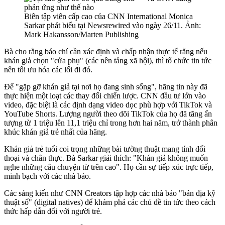
Biên tập viên cấp cao của CNN International Monica
Sarkar phát biểu tại Newsrewired vào ngày 26/11. Ảnh:
Mark Hakansson/Marten Publishing
Bà cho rằng báo chí cần xác định và chấp nhận thực tế rằng nếu
khán giả chọn "cửa phụ" (các nền tảng xã hội), thì tổ chức tin tức
nên tối ưu hóa các lối đi đó.
Để "gặp gỡ khán giả tại nơi họ đang sinh sống", hãng tin này đã
thực hiện một loạt các thay đổi chiến lược. CNN đầu tư lớn vào
video, đặc biệt là các định dạng video dọc phù hợp với TikTok và
YouTube Shorts. Lượng người theo dõi TikTok của họ đã tăng ấn
tượng từ 1 triệu lên 11,1 triệu chỉ trong hơn hai năm, trở thành phân
khúc khán giả trẻ nhất của hãng.
Khán giả trẻ tuổi coi trọng những bài tường thuật mang tính đối
thoại và chân thực. Bà Sarkar giải thích: "Khán giả không muốn
nghe những câu chuyện từ trên cao". Họ cần sự tiếp xúc trực tiếp,
minh bạch với các nhà báo.
Các sáng kiến như CNN Creators tập hợp các nhà báo "bản địa kỹ
thuật số" (digital natives) để khám phá các chủ đề tin tức theo cách
thức hấp dẫn đối với người trẻ.