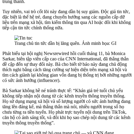
trung thành.
Tuy nhiên, vai trò cốt lõi này đang dần bị suy giảm. Độc giả tin tức,
đặc biệt là thế hệ trẻ, đang chuyển hướng sang các nguồn cấp dữ
liệu trên mạng xã hội, tìm kiếm thông tin qua AI hoặc đôi khi không
tiếp cận tin tức chính thống nữa.
Trang chủ tin tức dần bị lãng quên. Ảnh minh họa: GI
Phát biểu tại hội nghị Newsrewired hồi cuối tháng 11, bà Monica
Sarkar, biên tập viên cấp cao của CNN International, đã thẳng thắn
đề cập đến sự thay đổi này. Bà cho biết tờ báo này đang chủ động
thích nghi bằng cách tăng cường sự hiện diện trên mạng xã hội và
tìm cách giành lại không gian vốn đang bị thống trị bởi những người
có sức ảnh hưởng (influencer).
Bà Sarkar không hề né tránh thực tế: “Khán giả trẻ tuổi chủ yếu
không tiếp nhận nội dung từ các kênh truyền thông truyền thống.
Họ sử dụng mạng xã hội và số lượng người có sức ảnh hưởng đang
tăng lên đáng kể, mà thẳng thắn mà nói, nhiều người trong số họ
chưa từng ra tiền tuyến. Họ phát trực tuyến nội dung trên TikTok,
căn hộ có ánh sáng tốt, và đôi khi họ sao chép nội dung từ các kênh
truyền thông truyền thống”.