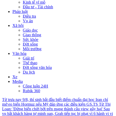
Kinh tế vĩ mô
Đầu tư - Tài chính
Pháp luật
Điều tra
Vụ án
Xã hội
Giáo dục
Giao thông
Sức khỏe
Đời sống
Môi trường
Văn hóa
Giải trí
Thể thao
Đời sống văn hóa
Du lịch
Xe
Media
Công luận 24H
Rubik 360
Từ trưa nay 9/8, thí sinh bắt đầu biết điểm chuẩn đại học
Iran chỉ
mở eo biển Hormuz nếu Mỹ đáp ứng các điều kiện
GS.TS Từ Thị
Loan: 'Đừng biến chửi bới trên mạng thành câu view gây hại'
Sau
vụ bắt khách hàng tự minh oan, Grab tiếp tục bị phạt vì 6 hành vi vi